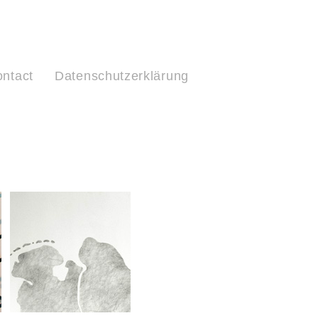
ntact
Datenschutzerklärung