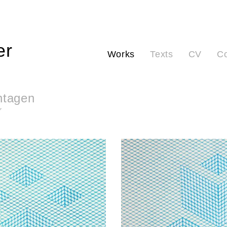
er
Works
Texts
CV
Co
ntagen
r